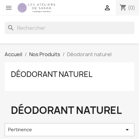
shopping_cart


(0)
search
Accueil
Nos Produits
Déodorant naturel
DÉODORANT NATUREL
DÉODORANT NATUREL

Pertinence