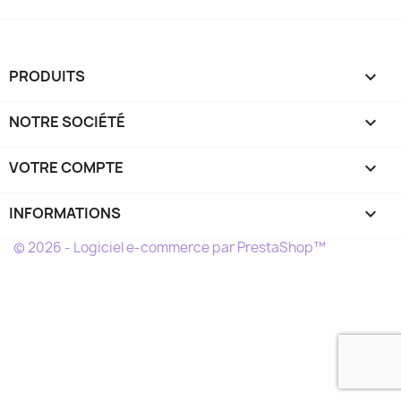
PRODUITS

NOTRE SOCIÉTÉ

VOTRE COMPTE

INFORMATIONS
keyboard_arrow_down
© 2026 - Logiciel e-commerce par PrestaShop™