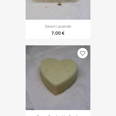
Savon Lavande
7,00 €
favorite_border