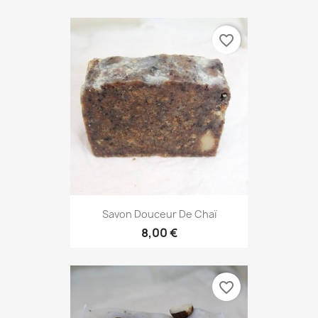
favorite_border
Savon Douceur De Chaï
8,00 €
favorite_border