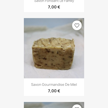
Savon Fondant Le Family
7,00 €
favorite_border
Savon Gourmandise De Miel
7,00 €