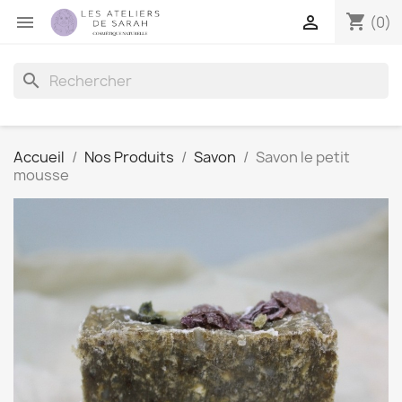
shopping_cart


(0)
search
Accueil
Nos Produits
Savon
Savon le petit
mousse