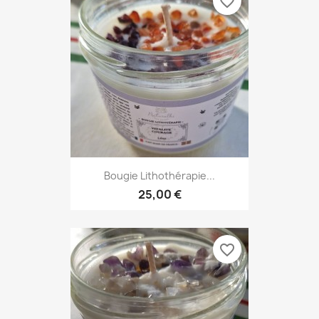
favorite_border
Bougie Lithothérapie...
25,00 €
favorite_border