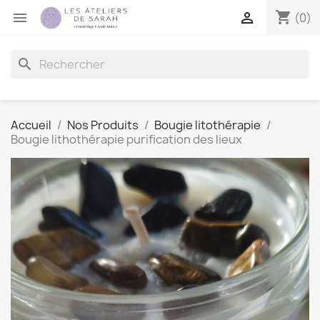
shopping_cart


(0)
search
Accueil
Nos Produits
Bougie litothérapie
Bougie lithothérapie purification des lieux