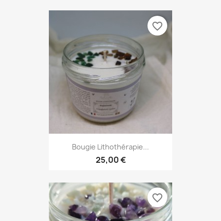
favorite_border
Bougie Lithothérapie...
25,00 €
favorite_border