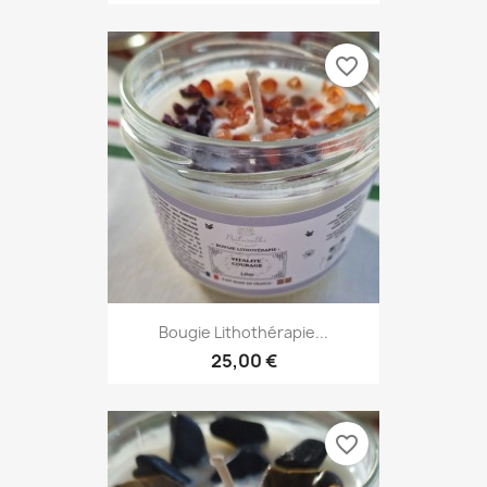
favorite_border
Bougie Lithothérapie...
25,00 €
favorite_border