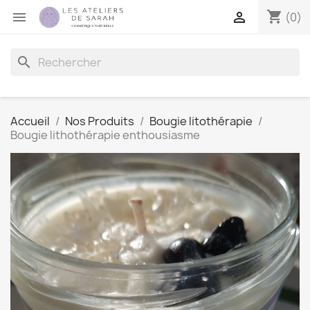
shopping_cart


(0)
search
Accueil
Nos Produits
Bougie litothérapie
Bougie lithothérapie enthousiasme